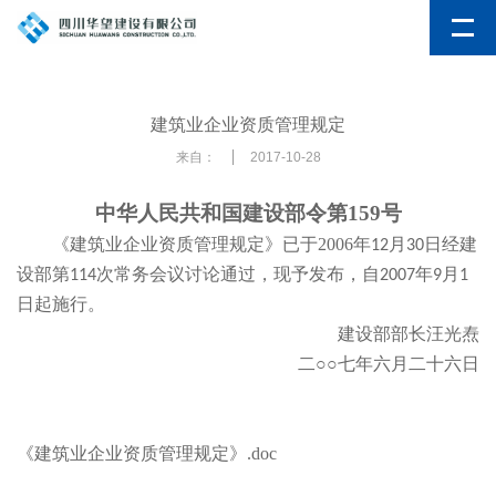
建筑业企业资质管理规定
来自：
2017-10-28
中华人民共和国建设部令第
159
号
《建筑业企业资质管理规定》已于
2006
年
月
日经建
12
30
设部第
次常务会议讨论通过，现予发布，自
年
月
114
2007
9
1
日起施行。
建设部部长
汪光焘
二
○○七年六月二十六日
《建筑业企业资质管理规定》.doc